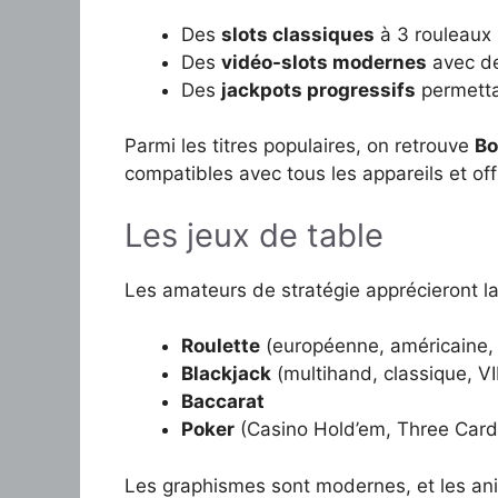
Des
slots classiques
à 3 rouleaux 
Des
vidéo-slots modernes
avec de
Des
jackpots progressifs
permetta
Parmi les titres populaires, on retrouve
Bo
compatibles avec tous les appareils et of
Les jeux de table
Les amateurs de stratégie apprécieront l
Roulette
(européenne, américaine, 
Blackjack
(multihand, classique, VI
Baccarat
Poker
(Casino Hold’em, Three Card
Les graphismes sont modernes, et les ani