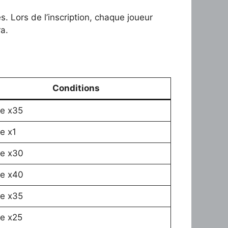
 Lors de l’inscription, chaque joueur
ra.
Conditions
e x35
e x1
e x30
e x40
e x35
e x25