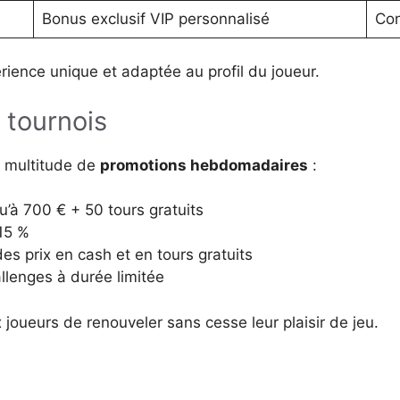
Bonus exclusif VIP personnalisé
Con
ience unique et adaptée au profil du joueur.
 tournois
 multitude de
promotions hebdomadaires
:
u’à 700 € + 50 tours gratuits
15 %
es prix en cash et en tours gratuits
llenges à durée limitée
joueurs de renouveler sans cesse leur plaisir de jeu.