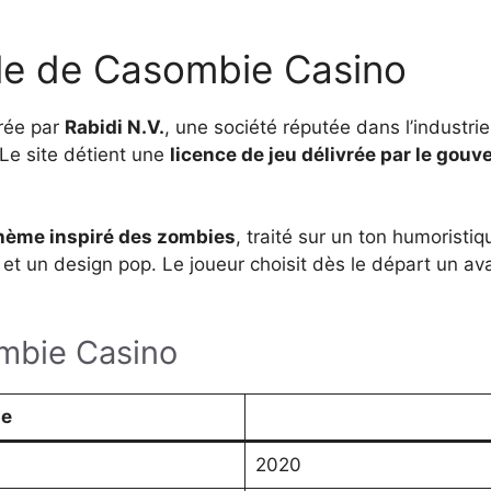
le de Casombie Casino
rée par
Rabidi N.V.
, une société réputée dans l’industri
Le site détient une
licence de jeu délivrée par le go
hème inspiré des zombies
, traité sur un ton humoristiq
et un design pop. Le joueur choisit dès le départ un av
ombie Casino
ue
2020