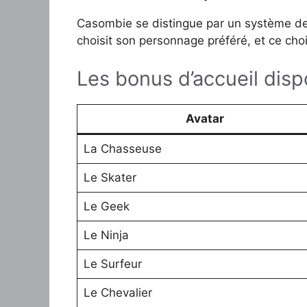
Casombie se distingue par un système d
choisit son personnage préféré, et ce cho
Les bonus d’accueil disp
Avatar
La Chasseuse
Le Skater
Le Geek
Le Ninja
Le Surfeur
Le Chevalier