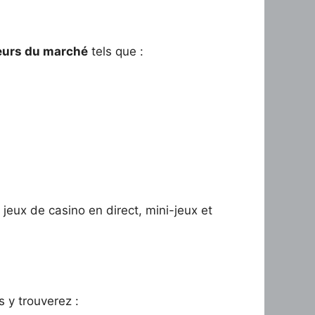
eurs du marché
tels que :
jeux de casino en direct, mini-jeux et
 y trouverez :