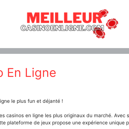
 En Ligne
ligne le plus fun et déjanté !
s casinos en ligne les plus originaux du marché. Avec
ette plateforme de jeux propose une expérience unique 