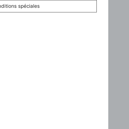
ditions spéciales