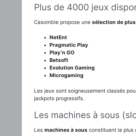
Plus de 4000 jeux dispo
Casombie propose une
sélection de plu
NetEnt
Pragmatic Play
Play’n GO
Betsoft
Evolution Gaming
Microgaming
Les jeux sont soigneusement classés pour 
jackpots progressifs.
Les machines à sous (slo
Les
machines à sous
constituent la plus